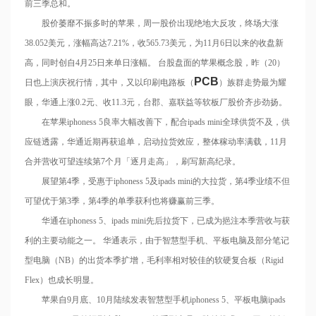
前三季总和。
股价萎靡不振多时的苹果，周一股价出现绝地大反攻，终场大涨
38.052美元，涨幅高达7.21%，收565.73美元，为11月6日以来的收盘新
高，同时创自4月25日来单日涨幅。 台股盘面的苹果概念股，昨（20）
PCB
日也上演庆祝行情，其中，又以印刷电路板（
）族群走势最为耀
眼，华通上涨0.2元、收11.3元，台郡、嘉联益等软板厂股价齐步劲扬。
在苹果iphoness 5良率大幅改善下，配合ipads mini全球供货不及，供
应链透露，华通近期再获追单，启动拉货效应，整体稼动率满载，11月
合并营收可望连续第7个月「逐月走高」，刷写新高纪录。
展望第4季，受惠于iphoness 5及ipads mini的大拉货，第4季业绩不但
可望优于第3季，第4季的单季获利也将赚赢前三季。
华通在iphoness 5、ipads mini先后拉货下，已成为挹注本季营收与获
利的主要动能之一。 华通表示，由于智慧型手机、平板电脑及部分笔记
型电脑（NB）的出货本季扩增，毛利率相对较佳的软硬复合板（Rigid
Flex）也成长明显。
苹果自9月底、10月陆续发表智慧型手机iphoness 5、平板电脑ipads