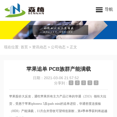
苏州91视频一区二区三区科技有限公司
导航
现在位置:
首页
>
资讯动态
>
公司动态
>
正文
苹果追单 PCB族群产能满载
日期：2021-03-06 21:57:52
分享到：
苹果股价大反攻，通吃苹果所有主力产品订单的华通（2313）领衔大拉
货，受惠于苹果iphoness 5及ipads mini的追单进驻，华通密度连接板
（HDI）产能满载，11月合并营收可望缔造新猷，第4季单季获利将超越