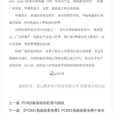
mini、ipads 4及笔记型电脑（NB）等系列产品，陆续推升HDI厂、软板
厂的营收，华通受惠大，台郡、嘉联益订单也有助益。
华通表示，就现阶段营运而言，来自智慧型手机、平板电脑的订单
相对较强，HDI热度从上季延续到本季。
台郡目前即是台湾3大软板之一，去年全球软板排名第10。 随着昆
山二厂已经量产，且配合产业进入旺季，预计第4季稼动率上看90%，达
今年高峰，营收季增预估达4成。
软板厂嘉联益则指出，在客户新品上市推动以及出货放量，营运呈
现跳跃式成长，目前软板应用端占营收比重已超过50%，胜过在手机产
品的应用；法人估，嘉联益11月营收也可望维持高档甚至再创高。
版权所有：昆山腾宸电子科技有限公司 转载请注明出处
上一篇:
PCB抄板面临的机遇与挑战
下一篇:
【PCB91视频观看免费】PCB91视频观看免费中基本